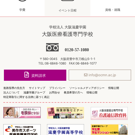
学費
資格・就職
イベント日程
学校法人 大阪滋慶学園
大阪医療看護専門学校
0120-57-1080
〒560-0045 大阪府豊中市刀根山5-1-1
TEL:06-6846-1080 FAX:06-6846-1077
info@ocmn.ac.jp
資料請求
進路指導の先生方
サイトマップ
プライバシー
ソーシャルメディアポリシー
情報公開
法人について
滋慶学園グループ
お問合せ
教員希望の方へ
情報公開
特定商取引に関する法律に基づく表記