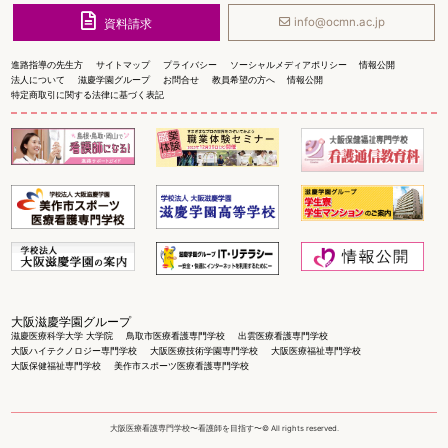
info@ocmn.ac.jp
資料請求
進路指導の先生方
サイトマップ
プライバシー
ソーシャルメディアポリシー
情報公開
法人について
滋慶学園グループ
お問合せ
教員希望の方へ
情報公開
特定商取引に関する法律に基づく表記
大阪滋慶学園グループ
滋慶医療科学大学 大学院
鳥取市医療看護専門学校
出雲医療看護専門学校
大阪ハイテクノロジー専門学校
大阪医療技術学園専門学校
大阪医療福祉専門学校
大阪保健福祉専門学校
美作市スポーツ医療看護専門学校
大阪医療看護専門学校〜看護師を目指す〜© All rights reserved.