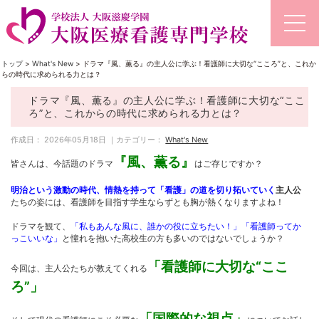
トップ
>
What's New
>
ドラマ『風、薫る』の主人公に学ぶ！看護師に大切な“こころ”と、これか
らの時代に求められる力とは？
ドラマ『風、薫る』の主人公に学ぶ！看護師に大切な“ここ
ろ”と、これからの時代に求められる力とは？
作成日： 2026年05月18日 ｜カテゴリー：
What's New
『風、薫る』
皆さんは、今話題のドラマ
はご存じですか？
明治という激動の時代、情熱を持って「看護」の道を切り拓いていく
主人公
たちの姿には、看護師を目指す学生ならずとも胸が熱くなりますよね！
ドラマを観て、
「私もあんな風に、誰かの役に立ちたい！」「看護師ってか
っこいいな」
と憧れを抱いた高校生の方も多いのではないでしょうか？
「看護師に大切な“ここ
今回は、主人公たちが教えてくれる
ろ”」
「国際的な視点」