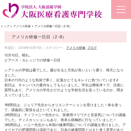
トップ
>
アメリカ研修
>
アメリカ研修一日目（2-B）
アメリカ研修一日目（2-B）
作成日： 2016年10月11日 ｜カテゴリー：
アメリカ研修
,
ブログ
10月10日。晴れ。
ピアース・カレッジでの研修一日目
シアトルの早朝は霧でした。霧が出ると天気が良いという通り、晴天になり
ました。
日本の11月のような気候で寒く、紅葉がとてもキレイに色づいています♪
初日は、キャンパスの案内をしてもらいました。学生は興味津々で、活発に
質問もあり、アメリカの学生がどのような学校生活を送っているのか、聞き
入っていました。
1時間目は、ジュリア先生からオリエンテーションを受けました！体を使っ
て、講義前に緊張をほどいてくれました。
2時間目は、ティファニー先生から、医療用マリワナと安楽死についての講義
でした。ディスカッションもあり、発表も積極的に行なっていました！
3時間目は、ハニー先生から米国の健康問題についての講義を受けました。ア
メリカでの肥満問題は深刻であり、日本の健康問題とはまた違う背景があり