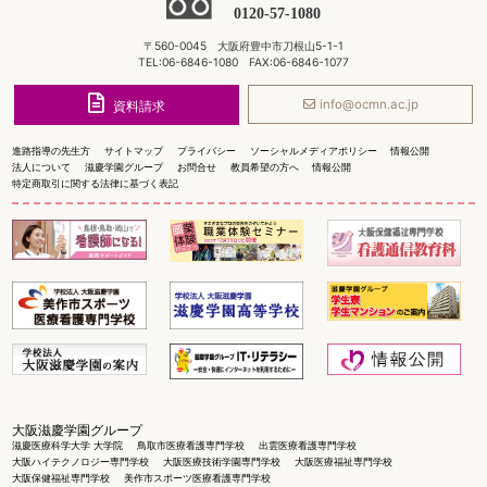
0120-57-1080
〒560-0045 大阪府豊中市刀根山5-1-1
TEL:06-6846-1080 FAX:06-6846-1077
info@ocmn.ac.jp
資料請求
進路指導の先生方
サイトマップ
プライバシー
ソーシャルメディアポリシー
情報公開
法人について
滋慶学園グループ
お問合せ
教員希望の方へ
情報公開
特定商取引に関する法律に基づく表記
大阪滋慶学園グループ
滋慶医療科学大学 大学院
鳥取市医療看護専門学校
出雲医療看護専門学校
大阪ハイテクノロジー専門学校
大阪医療技術学園専門学校
大阪医療福祉専門学校
大阪保健福祉専門学校
美作市スポーツ医療看護専門学校