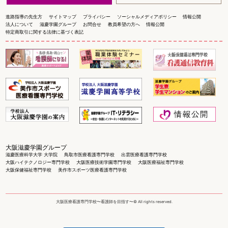
進路指導の先生方
サイトマップ
プライバシー
ソーシャルメディアポリシー
情報公開
法人について
滋慶学園グループ
お問合せ
教員希望の方へ
情報公開
特定商取引に関する法律に基づく表記
大阪滋慶学園グループ
滋慶医療科学大学 大学院
鳥取市医療看護専門学校
出雲医療看護専門学校
大阪ハイテクノロジー専門学校
大阪医療技術学園専門学校
大阪医療福祉専門学校
大阪保健福祉専門学校
美作市スポーツ医療看護専門学校
大阪医療看護専門学校〜看護師を目指す〜© All rights reserved.